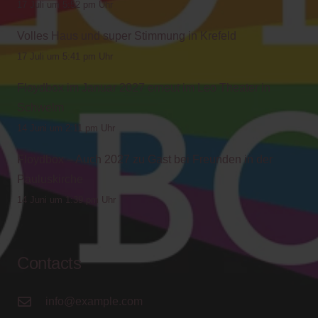
17 Juli um 5:52 pm Uhr
Volles Haus und super Stimmung in Krefeld
17 Juli um 5:41 pm Uhr
Floydbox im Januar 2027 erneut im Leo Theater in
Schwelm
14 Juni um 2:11 pm Uhr
Floydbox – Auch 2027 zu Gast bei Freunden in der
Pauluskirche
14 Juni um 1:39 pm Uhr
Contacts
info@example.com