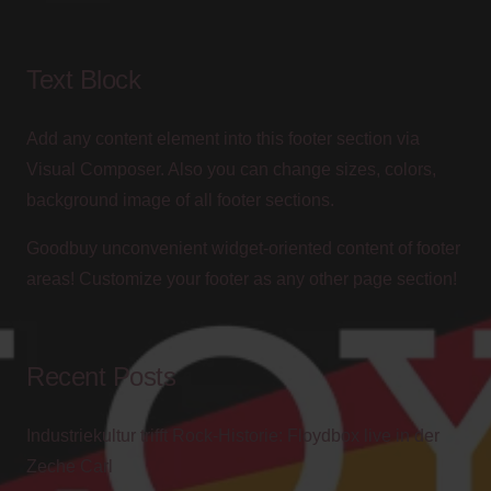
Text Block
Add any content element into this footer section via
Visual Composer. Also you can change sizes, colors,
background image of all footer sections.
Goodbuy unconvenient widget-oriented content of footer
areas! Customize your footer as any other page section!
Recent Posts
Industriekultur trifft Rock-Historie: Floydbox live in der
Zeche Carl