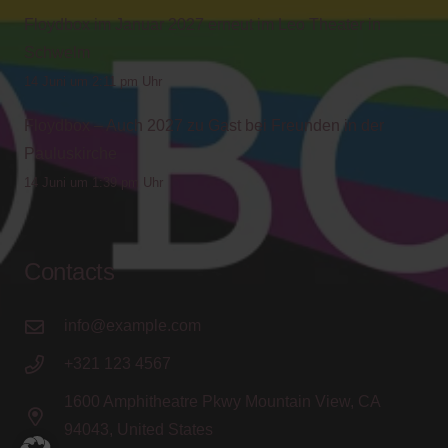
Floydbox im Januar 2027 erneut im Leo Theater in
Schwelm
14 Juni um 2:11 pm Uhr
Floydbox – Auch 2027 zu Gast bei Freunden in der
Pauluskirche
14 Juni um 1:39 pm Uhr
Contacts
info@example.com
+321 123 4567
1600 Amphitheatre Pkwy Mountain View, CA
94043, United States