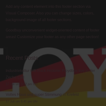
Add any content element into this footer section via
Visual Composer. Also you can change sizes, colors,
background image of all footer sections.
Goodbuy unconvenient widget-oriented content of footer
areas! Customize your footer as any other page section!
Recent Posts
Industriekultur trifft Rock-Historie: Floydbox live in der
Zeche Carl
17 Juli um 5:52 pm Uhr
Volles Haus und super Stimmung in Krefeld
17 Juli um 5:41 pm Uhr