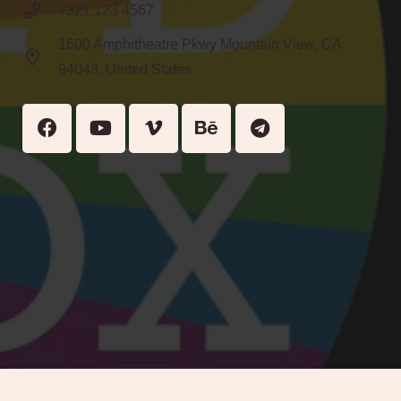
+321 123 4567
1600 Amphitheatre Pkwy Mountain View, CA
94043, United States