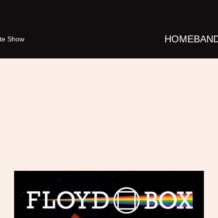
HOME
BAN
ute Show