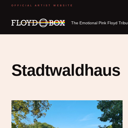
OFFICIAL ARTIST WEBSITE
The Emotional Pink Floyd Trib
Stadtwaldhaus