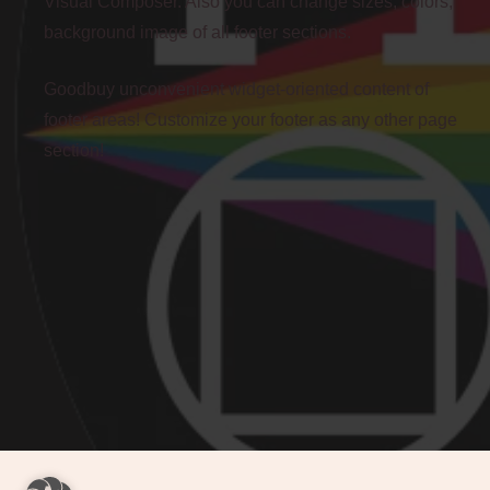
Visual Composer. Also you can change sizes, colors,
background image of all footer sections.
Goodbuy unconvenient widget-oriented content of
footer areas! Customize your footer as any other page
section!